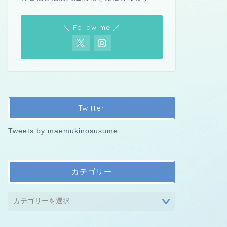
＼ Follow me ／
Twitter
Tweets by maemukinosusume
カテゴリー