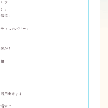
エリア
ん）」
の清流」
のディスカバリー」
目
！
映像が！
情報
？
も活用出来ます！
を増す？